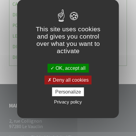
CAISSE DES ÉCOLES
DIRECTION DES SERVICES TECHNIQUES
POLICE MUNICIPALE
This site uses cookies
and gives you control
LE CABINET DU MAIRE
over what you want to
DIRECTION DES RESSOURCES ET MOYENS
activate
DIRECTION DU DEVELLOPPEMENT URBAIN DURABL
OK, accept all
Deny all cookies
Personalize
Privacy policy
MAIRIE DU VAUCLIN
2, rue Collignon
97280 Le Vauclin