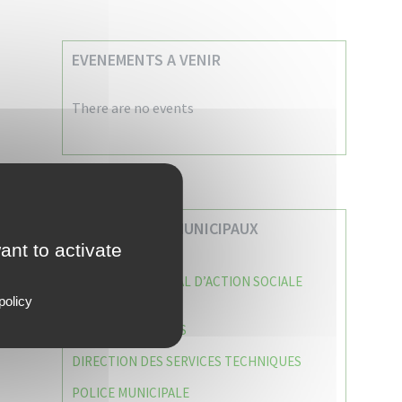
EVENEMENTS A VENIR
There are no events
VOS SERVICES MUNICIPAUX
ant to activate
CENTRE COMMUNAL D’ACTION SOCIALE
(C.C.A.S)
policy
CAISSE DES ÉCOLES
DIRECTION DES SERVICES TECHNIQUES
POLICE MUNICIPALE