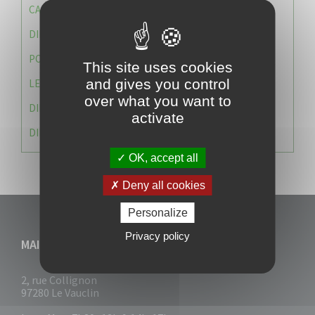
CAISSE DES ÉCOLES
DIRECTION DES SERVICES TECHNIQUES
POLICE MUNICIPALE
This site uses cookies
and gives you control
LE CABINET DU MAIRE
over what you want to
DIRECTION DES RESSOURCES ET MOYENS
activate
DIRECTION DU DEVELLOPPEMENT URBAIN DURABL
OK, accept all
Deny all cookies
Personalize
Privacy policy
MAIRIE DU VAUCLIN
2, rue Collignon
97280 Le Vauclin