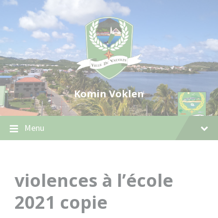
Skip
Skip
Skip
to
to
to
content
main
footer
navigation
Komin Voklen
Menu
violences à l’école
2021 copie