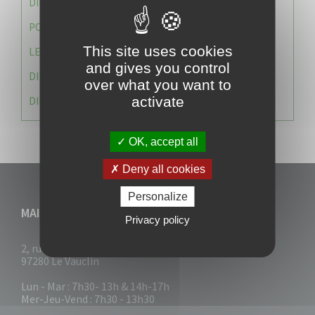
DIRECTION DES SERVICES TECHNIQUES
POLICE MUNICIPALE
This site uses cookies
LE CABINET DU MAIRE
and gives you control
DIRECTION DES RESSOURCES ET MOYENS
over what you want to
activate
DIRECTION DU DEVELLOPPEMENT URBAIN DURABL
OK, accept all
Deny all cookies
Personalize
MAIRIE DU VAUCLIN
Privacy policy
2, rue Collignon
97280 Le Vauclin
Lun - Mar : 7h30- 13h & 14h-17h
Mer-Jeu-Vend : 7h30 - 13h30