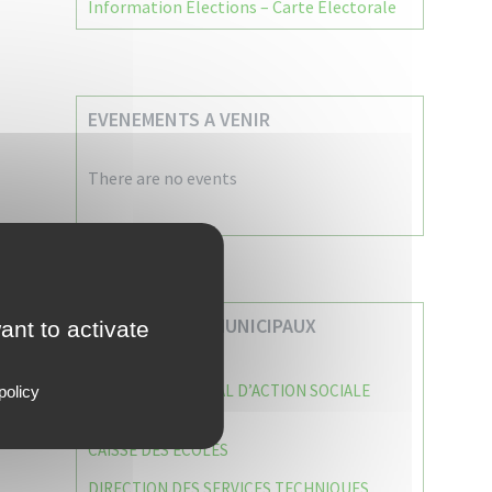
Information Élections – Carte Électorale
EVENEMENTS A VENIR
There are no events
VOS SERVICES MUNICIPAUX
ant to activate
CENTRE COMMUNAL D’ACTION SOCIALE
policy
(C.C.A.S)
CAISSE DES ÉCOLES
DIRECTION DES SERVICES TECHNIQUES