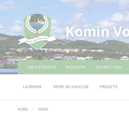
Skip
Skip
Skip
to
to
to
content
main
footer
navigation
Komin Vo
CARTE D’IDENTITÉ
PASSEPORT
SÉCURITÉ CIVILE
LA MAIRIE
VIVRE AU VAUCLIN
PROJETS
HOME
NEWS