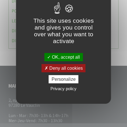
DIRECTION DES SERVICES TECHNIQUES
POLICE MUNICIPALE
This site uses cookies
LE CABINET DU MAIRE
and gives you control
DIRECTION DES RESSOURCES ET MOYENS
over what you want to
activate
DIRECTION DU DEVELLOPPEMENT URBAIN DURABL
OK, accept all
Deny all cookies
Personalize
MAIRIE DU VAUCLIN
Privacy policy
2, rue Collignon
97280 Le Vauclin
Lun - Mar : 7h30- 13h & 14h-17h
Mer-Jeu-Vend : 7h30 - 13h30