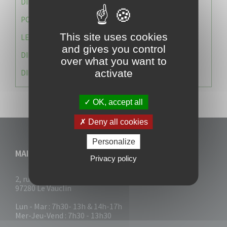
DIRECTION DES SERVICES TECHNIQUES
POLICE MUNICIPALE
This site uses cookies
LE CABINET DU MAIRE
and gives you control
DIRECTION DES RESSOURCES ET MOYENS
over what you want to
activate
DIRECTION DU DEVELLOPPEMENT URBAIN DURABL
OK, accept all
Deny all cookies
Personalize
MAIRIE DU VAUCLIN
Privacy policy
2, rue Collignon
97280 Le Vauclin
Lun - Mar : 7h30- 13h & 14h-17h
Mer-Jeu-Vend : 7h30 - 13h30