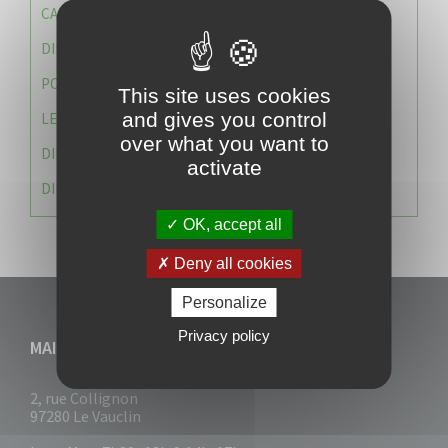
CAISSE DES ÉCOLES
DIRECTION DES SERVICES TECHNIQUES
POLICE MUNICIPALE
This site uses cookies
and gives you control
LE CABINET DU MAIRE
over what you want to
DIRECTION DES RESSOURCES ET MOYENS
activate
DIRECTION DU DEVELLOPPEMENT URBAIN DURABL
OK, accept all
Deny all cookies
Personalize
Privacy policy
MAIRIE DU VAUCLIN
2, rue Collignon
97280 Le Vauclin