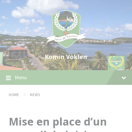
Skip
Skip
Skip
to
to
to
content
main
footer
navigation
Komin Voklen
Menu
HOME
NEWS
Mise en place d’un