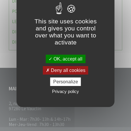
DIRECTION DES SERVICES TECHNIQUES
POLICE MUNICIPALE
This site uses cookies
LE CABINET DU MAIRE
and gives you control
DIRECTION DES RESSOURCES ET MOYENS
over what you want to
activate
DIRECTION DU DEVELLOPPEMENT URBAIN DURABL
OK, accept all
Deny all cookies
Personalize
MAIRIE DU VAUCLIN
Privacy policy
2, rue Collignon
97280 Le Vauclin
Lun - Mar : 7h30- 13h & 14h-17h
Mer-Jeu-Vend : 7h30 - 13h30