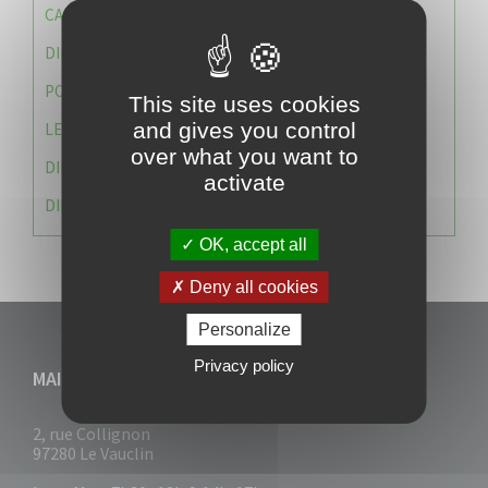
CAISSE DES ÉCOLES
DIRECTION DES SERVICES TECHNIQUES
POLICE MUNICIPALE
This site uses cookies
and gives you control
LE CABINET DU MAIRE
over what you want to
DIRECTION DES RESSOURCES ET MOYENS
activate
DIRECTION DU DEVELLOPPEMENT URBAIN DURABL
OK, accept all
Deny all cookies
Personalize
Privacy policy
MAIRIE DU VAUCLIN
2, rue Collignon
97280 Le Vauclin