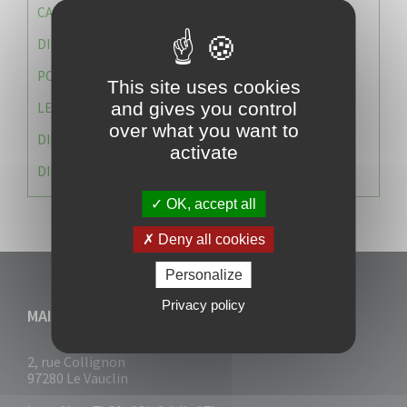
CAISSE DES ÉCOLES
DIRECTION DES SERVICES TECHNIQUES
POLICE MUNICIPALE
This site uses cookies
and gives you control
LE CABINET DU MAIRE
over what you want to
DIRECTION DES RESSOURCES ET MOYENS
activate
DIRECTION DU DEVELLOPPEMENT URBAIN DURABL
OK, accept all
Deny all cookies
Personalize
Privacy policy
MAIRIE DU VAUCLIN
2, rue Collignon
97280 Le Vauclin