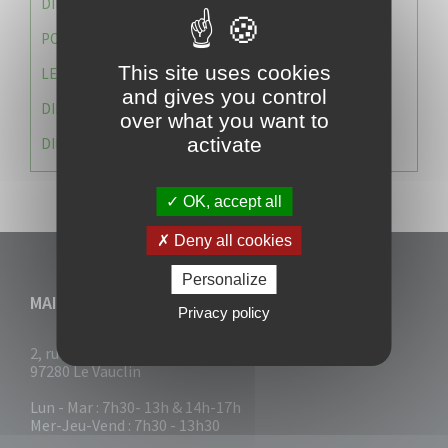
DIRECTION DES SERVICES TECHNIQUES
POLICE MUNICIPALE
This site uses cookies
LE CABINET DU MAIRE
and gives you control
DIRECTION DES RESSOURCES ET MOYENS
over what you want to
activate
DIRECTION DU DEVELLOPPEMENT URBAIN DURABL
OK, accept all
Deny all cookies
Personalize
MAIRIE DU VAUCLIN
Privacy policy
2, rue Collignon
97280 Le Vauclin
Lun - Mar : 7h30- 13h & 14h-17h
Mer-Jeu-Vend : 7h30 - 13h30