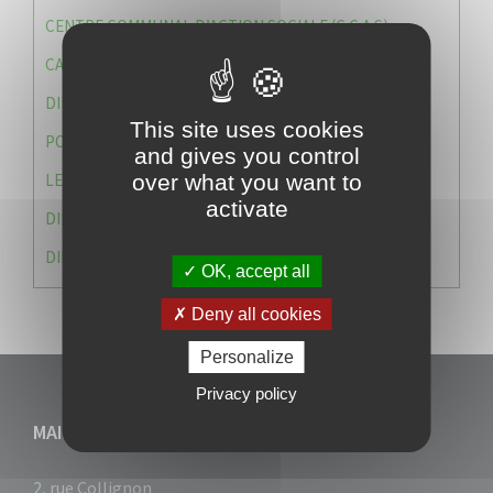
CENTRE COMMUNAL D’ACTION SOCIALE (C.C.A.S)
CAISSE DES ÉCOLES
DIRECTION DES SERVICES TECHNIQUES
This site uses cookies
POLICE MUNICIPALE
and gives you control
LE CABINET DU MAIRE
over what you want to
activate
DIRECTION DES RESSOURCES ET MOYENS
DIRECTION DU DEVELLOPPEMENT URBAIN DURABL
OK, accept all
Deny all cookies
Personalize
Privacy policy
MAIRIE DU VAUCLIN
2, rue Collignon