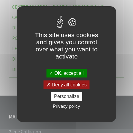
CENTRE COMMUNAL D’ACTION SOCIALE (C.C.A.S)
CAISSE DES ÉCOLES
DIRECTION DES SERVICES TECHNIQUES
This site uses cookies
POLICE MUNICIPALE
and gives you control
LE CABINET DU MAIRE
over what you want to
activate
DIRECTION DES RESSOURCES ET MOYENS
DIRECTION DU DEVELLOPPEMENT URBAIN DURABL
OK, accept all
Deny all cookies
Personalize
Privacy policy
MAIRIE DU VAUCLIN
2, rue Collignon