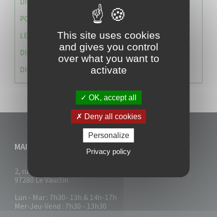
DIRECTION DES SERVICES TECHNIQUES
POLICE MUNICIPALE
This site uses cookies
LE CABINET DU MAIRE
and gives you control
DIRECTION DES RESSOURCES ET MOYENS
over what you want to
activate
DIRECTION DU DEVELLOPPEMENT URBAIN DURABL
OK, accept all
Deny all cookies
Personalize
MAIRIE DU VAUCLIN
Privacy policy
2, rue Collignon
97280 Le Vauclin
Lun - Mar : 7h30- 13h & 14h-17h
Mer-Jeu-Vend : 7h30 - 13h30