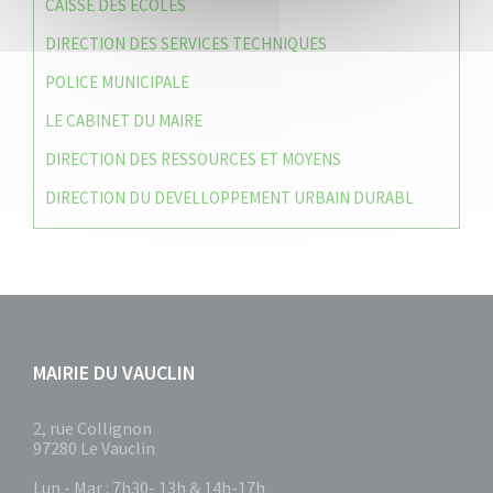
CAISSE DES ÉCOLES
DIRECTION DES SERVICES TECHNIQUES
POLICE MUNICIPALE
LE CABINET DU MAIRE
DIRECTION DES RESSOURCES ET MOYENS
DIRECTION DU DEVELLOPPEMENT URBAIN DURABL
MAIRIE DU VAUCLIN
2, rue Collignon
97280 Le Vauclin
Lun - Mar : 7h30- 13h & 14h-17h