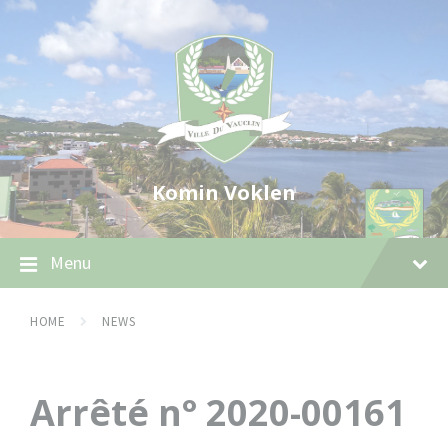
Skip
Skip
Skip
to
to
to
content
main
footer
navigation
Komin Voklen
Menu
HOME
NEWS
Arrêté n° 2020-00161