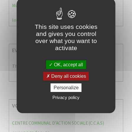
Municipale 2026 : Transfert du Bureau de Vote n°2
Information Élections – Carte Électorale
This site uses cookies
and gives you control
over what you want to
activate
EVENEMENTS A VENIR
OK, accept all
There are no events
Deny all cookies
Personalize
Privacy policy
VOS SERVICES MUNICIPAUX
CENTRE COMMUNAL D’ACTION SOCIALE (C.C.A.S)