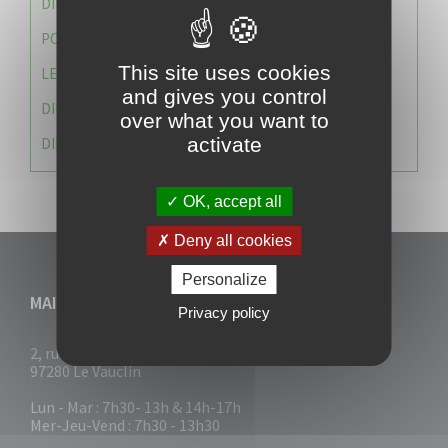
DIRECTION DES SERVICES TECHNIQUES
POLICE MUNICIPALE
This site uses cookies
LE CABINET DU MAIRE
and gives you control
DIRECTION DES RESSOURCES ET MOYENS
over what you want to
activate
DIRECTION DU DEVELLOPPEMENT URBAIN DURABL
OK, accept all
Deny all cookies
Personalize
MAIRIE DU VAUCLIN
Privacy policy
2, rue Collignon
97280 Le Vauclin
Lun - Mar : 7h30- 13h & 14h-17h
Mer-Jeu-Vend : 7h30 - 13h30