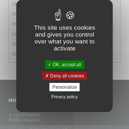
CAISSE DES ÉCOLES
DIRECTION DES SERVICES TECHNIQUES
POLICE MUNICIPALE
This site uses cookies
and gives you control
LE CABINET DU MAIRE
over what you want to
DIRECTION DES RESSOURCES ET MOYENS
activate
DIRECTION DU DEVELLOPPEMENT URBAIN DURABL
OK, accept all
Deny all cookies
Personalize
Privacy policy
MAIRIE DU VAUCLIN
2, rue Collignon
97280 Le Vauclin