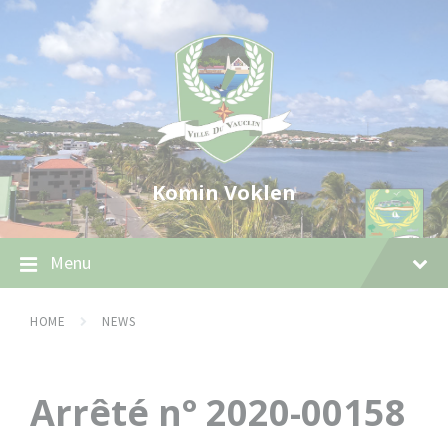
Skip
Skip
Skip
to
to
to
content
main
footer
navigation
Komin Voklen
Menu
HOME
NEWS
Arrêté n° 2020-00158