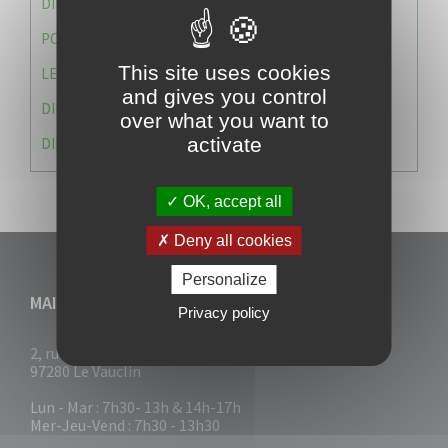
DIRECTION DES SERVICES TECHNIQUES
POLICE MUNICIPALE
This site uses cookies
LE CABINET DU MAIRE
and gives you control
DIRECTION DES RESSOURCES ET MOYENS
over what you want to
activate
DIRECTION DU DEVELLOPPEMENT URBAIN DURABL
OK, accept all
Deny all cookies
Personalize
MAIRIE DU VAUCLIN
Privacy policy
2, rue Collignon
97280 Le Vauclin
Lun - Mar : 7h30- 13h & 14h-17h
Mer-Jeu-Vend : 7h30 - 13h30