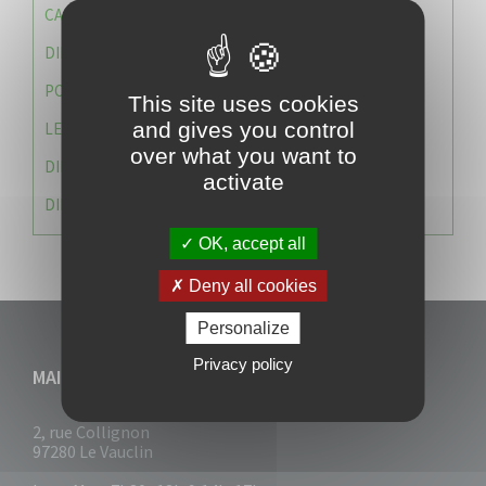
CAISSE DES ÉCOLES
DIRECTION DES SERVICES TECHNIQUES
POLICE MUNICIPALE
This site uses cookies
and gives you control
LE CABINET DU MAIRE
over what you want to
DIRECTION DES RESSOURCES ET MOYENS
activate
DIRECTION DU DEVELLOPPEMENT URBAIN DURABL
OK, accept all
Deny all cookies
Personalize
Privacy policy
MAIRIE DU VAUCLIN
2, rue Collignon
97280 Le Vauclin