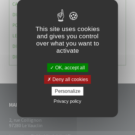
CAISSE DES ÉCOLES
DIRECTION DES SERVICES TECHNIQUES
POLICE MUNICIPALE
This site uses cookies
and gives you control
LE CABINET DU MAIRE
over what you want to
DIRECTION DES RESSOURCES ET MOYENS
activate
DIRECTION DU DEVELLOPPEMENT URBAIN DURABL
OK, accept all
Deny all cookies
Personalize
Privacy policy
MAIRIE DU VAUCLIN
2, rue Collignon
97280 Le Vauclin