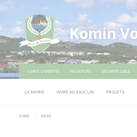
Skip
Skip
Skip
to
to
to
content
main
footer
navigation
Komin Vo
CARTE D’IDENTITÉ
PASSEPORT
SÉCURITÉ CIVILE
LA MAIRIE
VIVRE AU VAUCLIN
PROJETS
HOME
NEWS