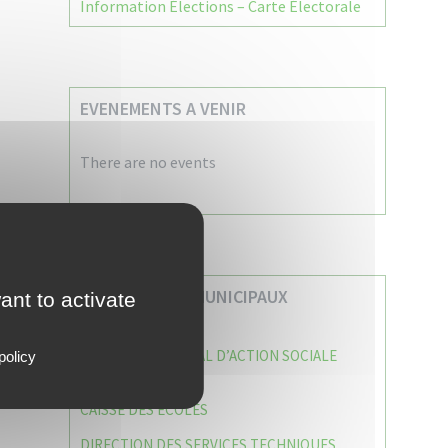
Information Élections – Carte Électorale
EVENEMENTS A VENIR
There are no events
VOS SERVICES MUNICIPAUX
ant to activate
CENTRE COMMUNAL D’ACTION SOCIALE
policy
(C.C.A.S)
CAISSE DES ÉCOLES
DIRECTION DES SERVICES TECHNIQUES