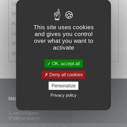
CAISSE DES ÉCOLES
DIRECTION DES SERVICES TECHNIQUES
POLICE MUNICIPALE
This site uses cookies
and gives you control
LE CABINET DU MAIRE
over what you want to
DIRECTION DES RESSOURCES ET MOYENS
activate
DIRECTION DU DEVELLOPPEMENT URBAIN DURABL
OK, accept all
Deny all cookies
Personalize
Privacy policy
MAIRIE DU VAUCLIN
2, rue Collignon
97280 Le Vauclin