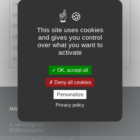
CAISSE DES ÉCOLES
DIRECTION DES SERVICES TECHNIQUES
POLICE MUNICIPALE
This site uses cookies
and gives you control
LE CABINET DU MAIRE
over what you want to
DIRECTION DES RESSOURCES ET MOYENS
activate
DIRECTION DU DEVELLOPPEMENT URBAIN DURABL
OK, accept all
Deny all cookies
Personalize
Privacy policy
MAIRIE DU VAUCLIN
2, rue Collignon
97280 Le Vauclin