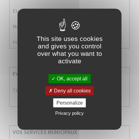
Election 2026 : Commission de contrôle
Municipale 2026 : Transfert du Bureau de Vote n°2
This site uses cookies
Information Élections – Carte Électorale
and gives you control
over what you want to
activate
EVENEMENTS A VENIR
OK, accept all
There are no events
Deny all cookies
Personalize
Privacy policy
VOS SERVICES MUNICIPAUX