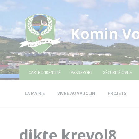
Skip
Skip
Skip
to
to
to
content
main
footer
navigation
Komin Vo
CARTE D’IDENTITÉ
PASSEPORT
SÉCURITÉ CIVILE
LA MAIRIE
VIVRE AU VAUCLIN
PROJETS
dikte kreyol8