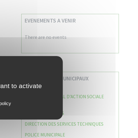
EVENEMENTS A VENIR
There are no events
VOS SERVICES MUNICIPAUX
ant to activate
CENTRE COMMUNAL D’ACTION SOCIALE
(C.C.A.S)
policy
CAISSE DES ÉCOLES
DIRECTION DES SERVICES TECHNIQUES
POLICE MUNICIPALE