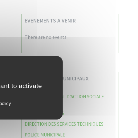
EVENEMENTS A VENIR
There are no events
VOS SERVICES MUNICIPAUX
ant to activate
CENTRE COMMUNAL D’ACTION SOCIALE
(C.C.A.S)
policy
CAISSE DES ÉCOLES
DIRECTION DES SERVICES TECHNIQUES
POLICE MUNICIPALE