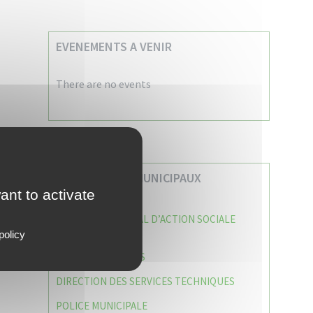
EVENEMENTS A VENIR
There are no events
VOS SERVICES MUNICIPAUX
ant to activate
CENTRE COMMUNAL D’ACTION SOCIALE
(C.C.A.S)
policy
CAISSE DES ÉCOLES
DIRECTION DES SERVICES TECHNIQUES
POLICE MUNICIPALE