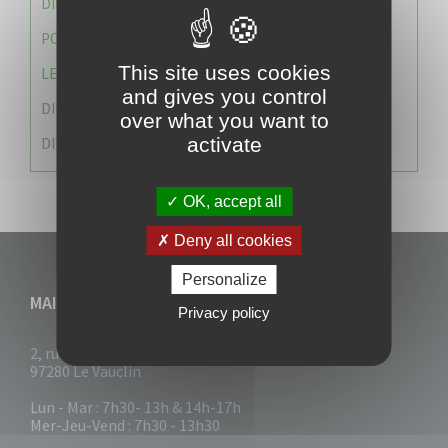
DIRECTION DES SERVICES TECHNIQUES
POLICE MUNICIPALE
This site uses cookies
LE CABINET DU MAIRE
and gives you control
DIRECTION DES RESSOURCES ET MOYENS
over what you want to
activate
DIRECTION DU DEVELLOPPEMENT URBAIN DURABL
OK, accept all
Deny all cookies
Personalize
MAIRIE DU VAUCLIN
Privacy policy
2, rue Collignon
97280 Le Vauclin
Lun - Mar : 7h30- 13h & 14h-17h
Mer-Jeu-Vend : 7h30 - 13h30