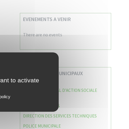
EVENEMENTS A VENIR
There are no events
VOS SERVICES MUNICIPAUX
ant to activate
CENTRE COMMUNAL D’ACTION SOCIALE
(C.C.A.S)
policy
CAISSE DES ÉCOLES
DIRECTION DES SERVICES TECHNIQUES
POLICE MUNICIPALE