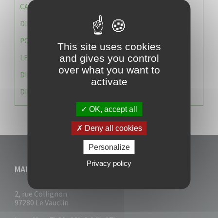
CAISSE DES ÉCOLES
DIRECTION DES SERVICES TECHNIQUES
POLICE MUNICIPALE
This site uses cookies
and gives you control
LE CABINET DU MAIRE
over what you want to
DIRECTION DES RESSOURCES ET MOYENS
activate
DIRECTION DU DEVELLOPPEMENT URBAIN DURABL
OK, accept all
Deny all cookies
Personalize
Privacy policy
MAIRIE DU VAUCLIN
2, rue Collignon
97280 Le Vauclin