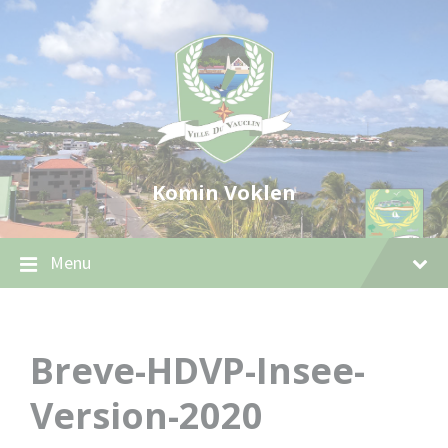
Skip
Skip
Skip
to
to
to
content
main
footer
navigation
Komin Voklen
Menu
Breve-HDVP-Insee-
Version-2020