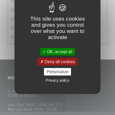
DIRECTION DES SERVICES TECHNIQUES
POLICE MUNICIPALE
This site uses cookies
LE CABINET DU MAIRE
and gives you control
DIRECTION DES RESSOURCES ET MOYENS
over what you want to
activate
DIRECTION DU DEVELLOPPEMENT URBAIN DURABL
OK, accept all
Deny all cookies
Personalize
MAIRIE DU VAUCLIN
Privacy policy
2, rue Collignon
97280 Le Vauclin
Lun - Mar : 7h30- 13h & 14h-17h
Mer-Jeu-Vend : 7h30 - 13h30