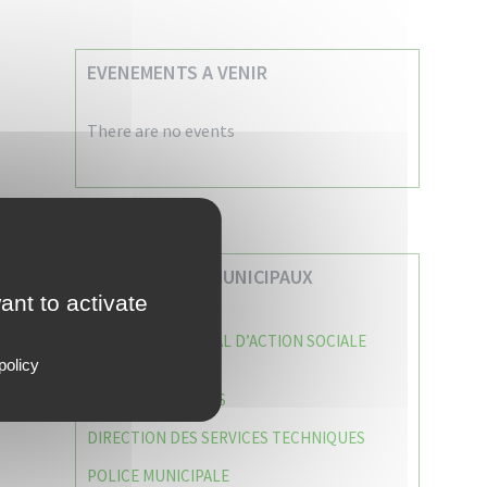
EVENEMENTS A VENIR
There are no events
VOS SERVICES MUNICIPAUX
ant to activate
CENTRE COMMUNAL D’ACTION SOCIALE
(C.C.A.S)
policy
CAISSE DES ÉCOLES
DIRECTION DES SERVICES TECHNIQUES
POLICE MUNICIPALE