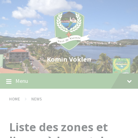
Skip
Skip
Skip
to
to
to
content
main
footer
navigation
Komin Voklen
Menu
HOME
NEWS
Liste des zones et