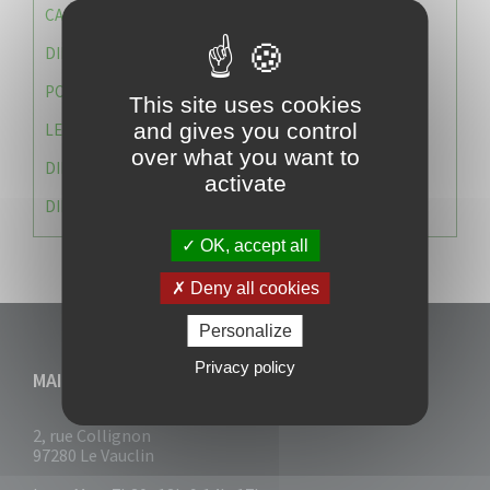
CAISSE DES ÉCOLES
DIRECTION DES SERVICES TECHNIQUES
POLICE MUNICIPALE
This site uses cookies
and gives you control
LE CABINET DU MAIRE
over what you want to
DIRECTION DES RESSOURCES ET MOYENS
activate
DIRECTION DU DEVELLOPPEMENT URBAIN DURABL
OK, accept all
Deny all cookies
Personalize
Privacy policy
MAIRIE DU VAUCLIN
2, rue Collignon
97280 Le Vauclin