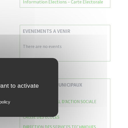
Information Élections – Carte Électorale
EVENEMENTS A VENIR
There are no events
VOS SERVICES MUNICIPAUX
ant to activate
CENTRE COMMUNAL D’ACTION SOCIALE
policy
(C.C.A.S)
CAISSE DES ÉCOLES
DIRECTION DES SERVICES TECHNIQUES