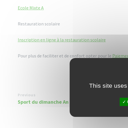
Ecole Mixte A
Restauration scolaire
Inscription en ligne à la restauration scolaire
Pour plus de faciliter et de confort opter pour le
Paiement
This site uses
Previous
Sport du dimanche An ti swe