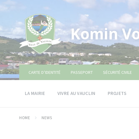
Skip
Skip
Skip
to
to
to
content
main
footer
navigation
Komin Vo
CARTE D’IDENTITÉ
PASSEPORT
SÉCURITÉ CIVILE
LA MAIRIE
VIVRE AU VAUCLIN
PROJETS
HOME
NEWS