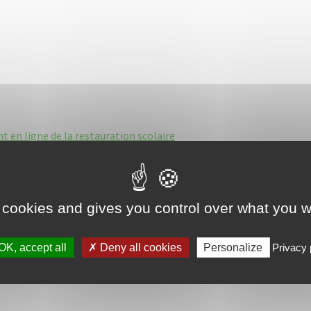
 en ligne de la restauration scolaire
 cookies and gives you control over what you w
Next
Inscription restauration scolaire
OK, accept all
Deny all cookies
Personalize
Privacy 