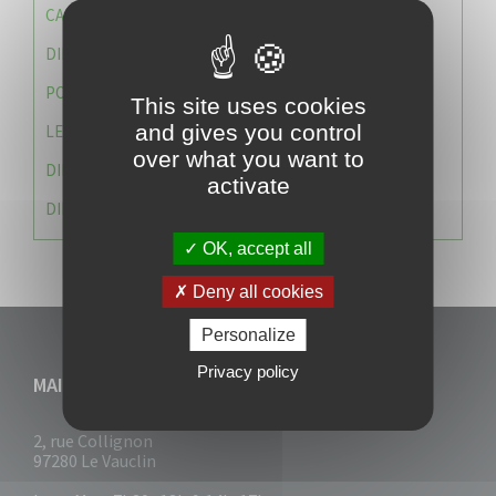
CAISSE DES ÉCOLES
DIRECTION DES SERVICES TECHNIQUES
POLICE MUNICIPALE
This site uses cookies
and gives you control
LE CABINET DU MAIRE
over what you want to
DIRECTION DES RESSOURCES ET MOYENS
activate
DIRECTION DU DEVELLOPPEMENT URBAIN DURABL
OK, accept all
Deny all cookies
Personalize
Privacy policy
MAIRIE DU VAUCLIN
2, rue Collignon
97280 Le Vauclin