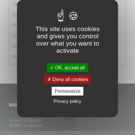
CAISSE DES ÉCOLES
DIRECTION DES SERVICES TECHNIQUES
POLICE MUNICIPALE
This site uses cookies
and gives you control
LE CABINET DU MAIRE
over what you want to
DIRECTION DES RESSOURCES ET MOYENS
activate
DIRECTION DU DEVELLOPPEMENT URBAIN DURABL
OK, accept all
Deny all cookies
Personalize
Privacy policy
MAIRIE DU VAUCLIN
2, rue Collignon
97280 Le Vauclin