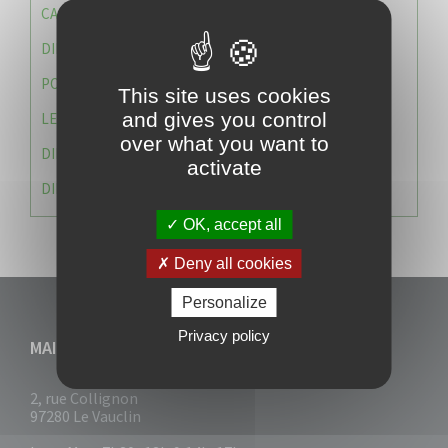
CAISSE DES ÉCOLES
DIRECTION DES SERVICES TECHNIQUES
POLICE MUNICIPALE
This site uses cookies
and gives you control
LE CABINET DU MAIRE
over what you want to
DIRECTION DES RESSOURCES ET MOYENS
activate
DIRECTION DU DEVELLOPPEMENT URBAIN DURABL
OK, accept all
Deny all cookies
Personalize
Privacy policy
MAIRIE DU VAUCLIN
2, rue Collignon
97280 Le Vauclin