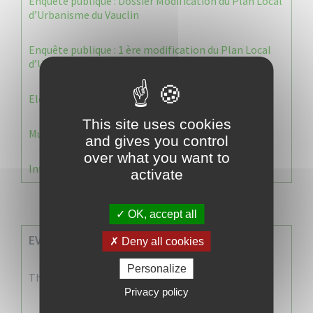
Enquête publique : Dossier Modification du Plan Local
d’Urbanisme du Vauclin
Enquête publique : 1 ère modification du Plan Local
d’Urbanisme (PLU) de la commune du Vauclin.
Election 2026 : Commission de contrôle
This site uses cookies
Municipale 2026 : Transfert du Bureau de Vote n°2
and gives you control
over what you want to
Information Élections – Carte Électorale
activate
OK, accept all
EVENEMENTS A VENIR
Deny all cookies
Personalize
There are no events
Privacy policy