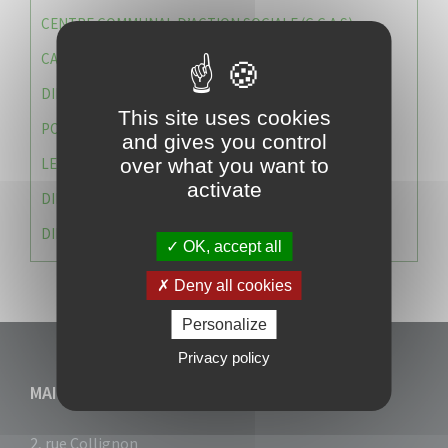
CENTRE COMMUNAL D’ACTION SOCIALE (C.C.A.S)
CAISSE DES ÉCOLES
DIRECTION DES SERVICES TECHNIQUES
This site uses cookies
POLICE MUNICIPALE
and gives you control
LE CABINET DU MAIRE
over what you want to
activate
DIRECTION DES RESSOURCES ET MOYENS
DIRECTION DU DEVELLOPPEMENT URBAIN DURABL
OK, accept all
Deny all cookies
Personalize
Privacy policy
MAIRIE DU VAUCLIN
2, rue Collignon