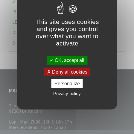
DIRECTION DES SERVICES TECHNIQUES
POLICE MUNICIPALE
This site uses cookies
LE CABINET DU MAIRE
and gives you control
DIRECTION DES RESSOURCES ET MOYENS
over what you want to
activate
DIRECTION DU DEVELLOPPEMENT URBAIN DURABL
OK, accept all
Deny all cookies
Personalize
MAIRIE DU VAUCLIN
Privacy policy
2, rue Collignon
97280 Le Vauclin
Lun - Mar : 7h30- 13h & 14h-17h
Mer-Jeu-Vend : 7h30 - 13h30