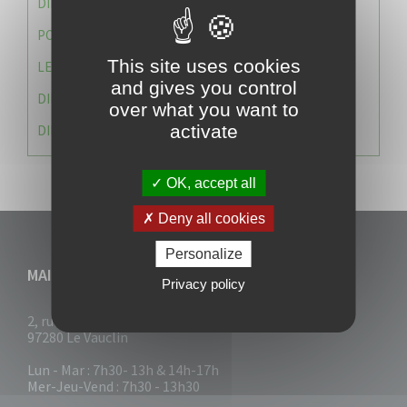
DIRECTION DES SERVICES TECHNIQUES
POLICE MUNICIPALE
This site uses cookies
LE CABINET DU MAIRE
and gives you control
DIRECTION DES RESSOURCES ET MOYENS
over what you want to
activate
DIRECTION DU DEVELLOPPEMENT URBAIN DURABL
OK, accept all
Deny all cookies
Personalize
MAIRIE DU VAUCLIN
Privacy policy
2, rue Collignon
97280 Le Vauclin
Lun - Mar : 7h30- 13h & 14h-17h
Mer-Jeu-Vend : 7h30 - 13h30