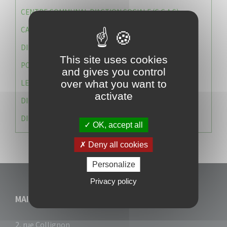
CENTRE COMMUNAL D’ACTION SOCIALE (C.C.A.S)
CAISSE DES ÉCOLES
DIRECTION DES SERVICES TECHNIQUES
This site uses cookies
POLICE MUNICIPALE
and gives you control
LE CABINET DU MAIRE
over what you want to
activate
DIRECTION DES RESSOURCES ET MOYENS
DIRECTION DU DEVELLOPPEMENT URBAIN DURABL
OK, accept all
Deny all cookies
Personalize
Privacy policy
MAIRIE DU VAUCLIN
2, rue Collignon