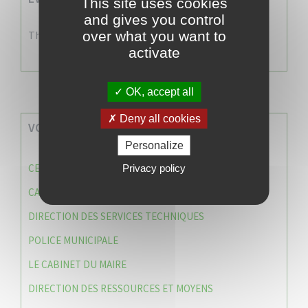
This site uses cookies
and gives you control
over what you want to
There are no events
activate
OK, accept all
Deny all cookies
VOS SERVICES MUNICIPAUX
Personalize
CENTRE COMMUNAL D’ACTION SOCIALE (C.C.A.S)
Privacy policy
CAISSE DES ÉCOLES
DIRECTION DES SERVICES TECHNIQUES
POLICE MUNICIPALE
LE CABINET DU MAIRE
DIRECTION DES RESSOURCES ET MOYENS