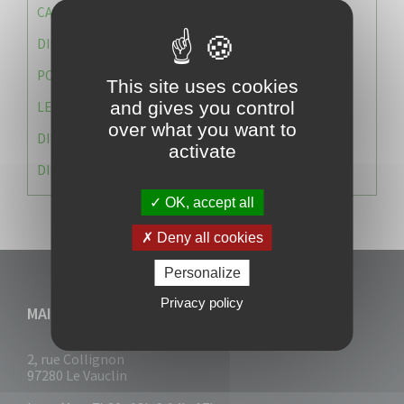
CAISSE DES ÉCOLES
DIRECTION DES SERVICES TECHNIQUES
POLICE MUNICIPALE
This site uses cookies
and gives you control
LE CABINET DU MAIRE
over what you want to
DIRECTION DES RESSOURCES ET MOYENS
activate
DIRECTION DU DEVELLOPPEMENT URBAIN DURABL
OK, accept all
Deny all cookies
Personalize
Privacy policy
MAIRIE DU VAUCLIN
2, rue Collignon
97280 Le Vauclin