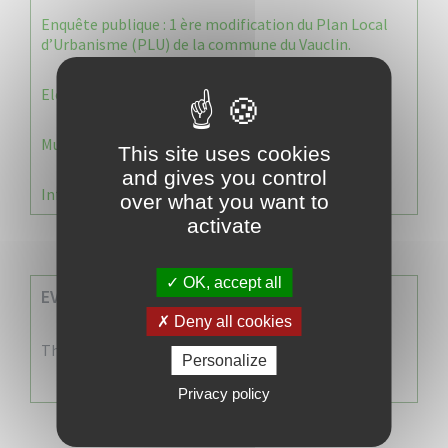
Enquête publique : 1 ère modification du Plan Local
d’Urbanisme (PLU) de la commune du Vauclin.
Election 2026 : Commission de contrôle
Municipale 2026 : Transfert du Bureau de Vote n°2
This site uses cookies
and gives you control
Information Élections – Carte Électorale
over what you want to
activate
OK, accept all
EVENEMENTS A VENIR
Deny all cookies
There are no events
Personalize
Privacy policy