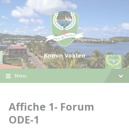
Skip
Skip
Skip
to
to
to
content
main
footer
navigation
Komin Voklen
Menu
Affiche 1- Forum
ODE-1