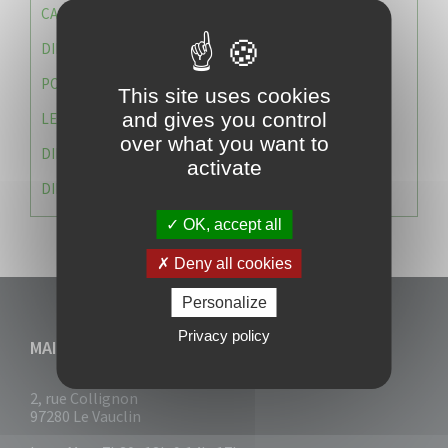
CAISSE DES ÉCOLES
DIRECTION DES SERVICES TECHNIQUES
POLICE MUNICIPALE
This site uses cookies
and gives you control
LE CABINET DU MAIRE
over what you want to
DIRECTION DES RESSOURCES ET MOYENS
activate
DIRECTION DU DEVELLOPPEMENT URBAIN DURABL
OK, accept all
Deny all cookies
Personalize
Privacy policy
MAIRIE DU VAUCLIN
2, rue Collignon
97280 Le Vauclin